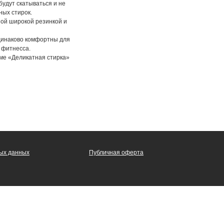
будут скатываться и не
ных стирок.
ой широкой резинкой и
динаково комфортны для
я фитнесса.
ме «Деликатная стирка»
ных данных
Публичная оферта