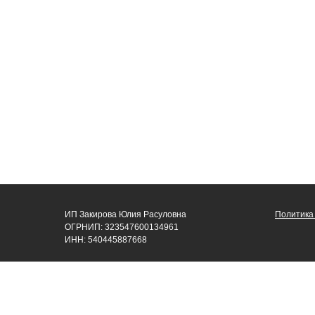
ИП Закирова Юлия Расуловна
Политика
ОГРНИП: 323547600134961
ИНН: 540445887668