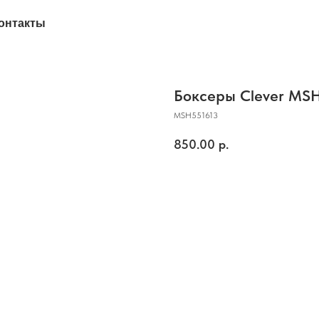
онтакты
Боксеры Clever MS
MSH551613
850.00
р.
Купить