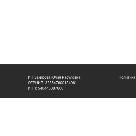
ИП Закирова Юлия Расуловна
Политика
ОГРНИП: 323547600134961
ИНН: 540445887668