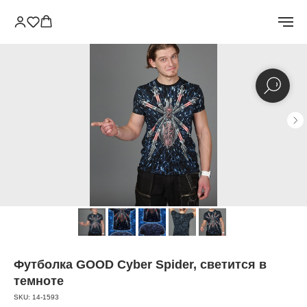
Футболка GOOD Сybеr Sрidеr, светится в
темноте
SKU:
14-1593