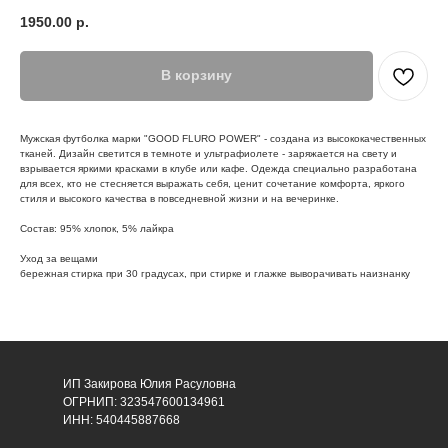
1950.00
р.
В корзину
Мужская футболка марки "GOOD FLURO POWER" - создана из высококачественных
тканей. Дизайн светится в темноте и ультрафиолете - заряжается на свету и
взрывается яркими красками в клубе или кафе. Одежда специально разработана
для всех, кто не стесняется выражать себя, ценит сочетание комфорта, яркого
стиля и высокого качества в повседневной жизни и на вечеринке.
Состав: 95% хлопок, 5% лайкра
Уход за вещами
бережная стирка при 30 градусах, при стирке и глажке выворачивать наизнанку
ИП Закирова Юлия Расуловна
ОГРНИП: 323547600134961
ИНН: 540445887668