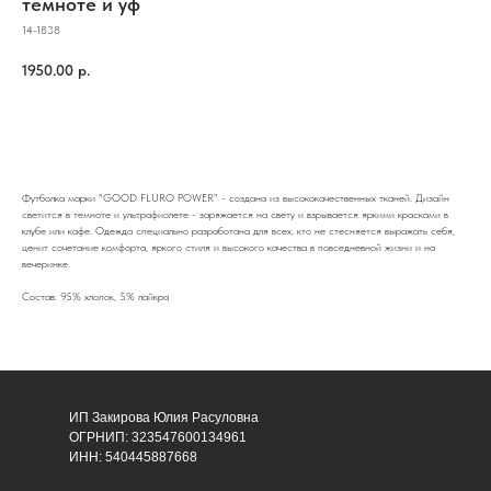
темноте и уф
14-1838
1950.00
р.
В корзину
Футболка марки "GOOD FLURO POWER" - создана из высококачественных тканей. Дизайн
светится в темноте и ультрафиолете - заряжается на свету и взрывается яркими красками в
клубе или кафе. Одежда специально разработана для всех, кто не стесняется выражать себя,
ценит сочетание комфорта, яркого стиля и высокого качества в повседневной жизни и на
вечеринке.
Состав: 95% хлопок, 5% лайкра
ИП Закирова Юлия Расуловна
ОГРНИП: 323547600134961
ИНН: 540445887668