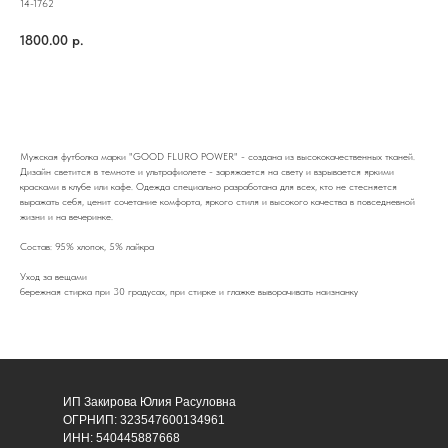
14-1762
1800.00
р.
В корзину
Мужская футболка марки "GOOD FLURO POWER" - создана из высококачественных тканей.
Дизайн светится в темноте и ультрафиолете - заряжается на свету и взрывается яркими
красками в клубе или кафе. Одежда специально разработана для всех, кто не стесняется
выражать себя, ценит сочетание комфорта, яркого стиля и высокого качества в повседневной
жизни и на вечеринке.
Состав: 95% хлопок, 5% лайкра
Уход за вещами
бережная стирка при 30 градусах, при стирке и глажке выворачивать наизнанку
ИП Закирова Юлия Расуловна
ОГРНИП: 323547600134961
ИНН: 540445887668