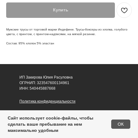
Купить
Мужские трусы от торговой марки Индефини. Трусы-боксеры из хлопка, голубого
цвета, с принтом, с принтом-надписями, на мягкой резинке.
Состав: 95% хлопок 5% эластан
ИП Закирова Юлия Расуловна
ОГРНИП: 323547600134961
ИНН: 540445887668
Политика конфиденциальности
Согласие на обработку персональных данных
Сайт использует cookie-файлы, чтобы
Публичная оферта
OK
сделать ваше пребывание на нем
максимально удобным