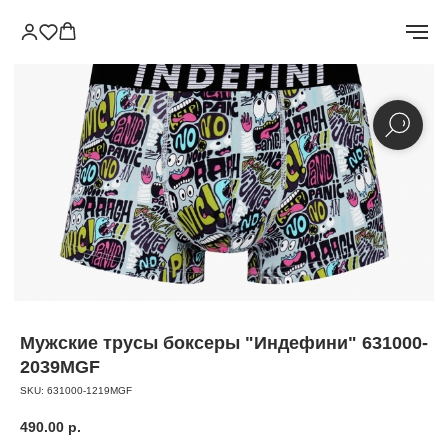
Мужские трусы боксеры "Индефини" 631000-
2039MGF
SKU:
631000-1219MGF
490.00
р.