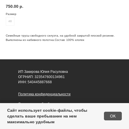
750.00
р.
Размер
48
Семейные трусы свободного силуэта, на удобной закрытой плоской резинке.
Выполнены из набивного полотна.Состав: 100% хлопок
ИП Закирова Юлия Расуловна
ОГРНИП: 323547600134961
ИНН: 540445887668
Политика конфиденциальности
Согласие на обработку персональных данных
Сайт использует cookie-файлы, чтобы
Публичная оферта
Out of stock
OK
сделать ваше пребывание на нем
максимально удобным