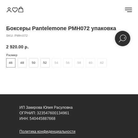
Боксеры Pantelemone PMH072 упаковка
SKU:
PMH-072
2 920.00
р.
Размер
46
48
50
52
54
56
58
60
62
ИП Закирова Юлия Расуловна
ОГРНИП: 323547600134961
ИНН: 540445887668
Политика конфиденциальности