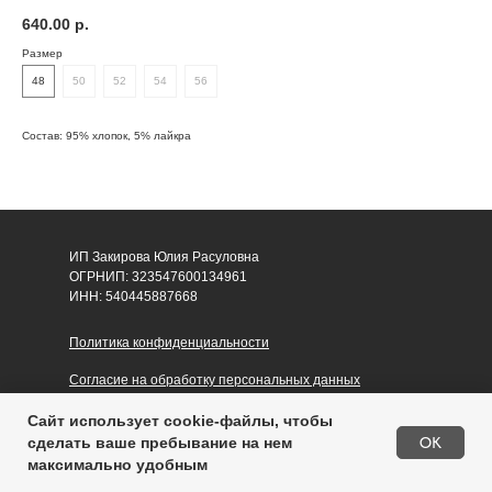
640.00
р.
Размер
48
50
52
54
56
Состав: 95% хлопок, 5% лайкра
ИП Закирова Юлия Расуловна
ОГРНИП: 323547600134961
ИНН: 540445887668
Политика конфиденциальности
Согласие на обработку персональных данных
Публичная оферта
Сайт использует cookie-файлы, чтобы
Купить
OK
сделать ваше пребывание на нем
максимально удобным