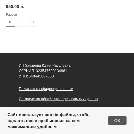
950.00
р.
Размер
48
52
54
ИП Закирова Юлия Расуловна
ОГРНИП: 323547600134961
ИНН: 540445887668
Политика конфиденциальности
Согласие на обработку персональных данных
Публичная оферта
Сайт использует cookie-файлы, чтобы
Купить
OK
сделать ваше пребывание на нем
максимально удобным