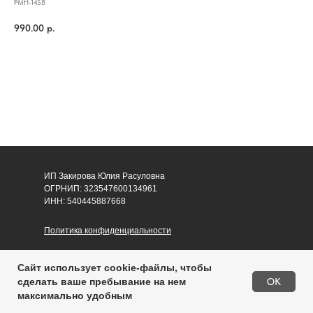
PMH-1458
990.00
р.
Купить
ИП Закирова Юлия Расуловна
ОГРНИП: 323547600134961
ИНН: 540445887668
Политика конфиденциальности
Согласие на обработку персональных данных
Сайт использует cookie-файлы, чтобы
Публичная оферта
OK
сделать ваше пребывание на нем
максимально удобным