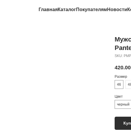
Главная
Каталог
Покупателям
Новости
К
Мужс
Pant
SKU:
PMP
420.00
Размер
46
4
Цвет
черный
Куп