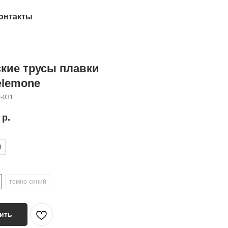
онтакты
кие трусы плавки
elemone
-031
р.
8
темно-синий
ить