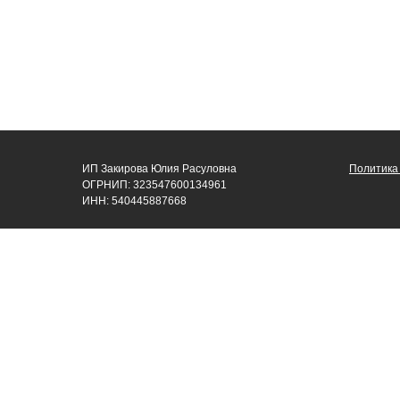
ИП Закирова Юлия Расуловна
Политика
ОГРНИП: 323547600134961
ИНН: 540445887668