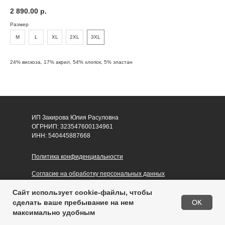
2 890.00
р.
Размер
M
L
XL
2XL
3XL
24% вискоза, 17% акрил, 54% хлопок, 5% эластан
ИП Закирова Юлия Расуловна
ОГРНИП: 323547600134961
ИНН: 540445887668
Политика конфиденциальности
Согласие на обработку персональных данных
Публичная оферта
Сайт использует cookie-файлы, чтобы
В корзину
OK
сделать ваше пребывание на нем
максимально удобным