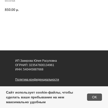
M55016K
850.00
р.
В корзину
ИП Закирова Юлия Расуловна
ОГРНИП: 323547600134961
ИНН: 540445887668
Политика конфиденциальности
Согласие на обработку персональных данных
Сайт использует cookie-файлы, чтобы
Публичная оферта
OK
сделать ваше пребывание на нем
максимально удобным