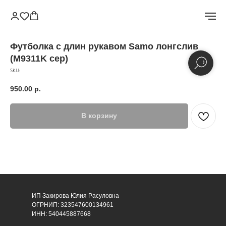
Футболка с длин рукавом Samo лонгслив
(M9311K сер)
SKU:
950.00
р.
В корзину
ИП Закирова Юлия Расуловна
ОГРНИП: 323547600134961
ИНН: 540445887668