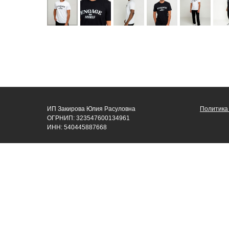
ИП Закирова Юлия Расуловна
Политика
ОГРНИП: 323547600134961
ИНН: 540445887668